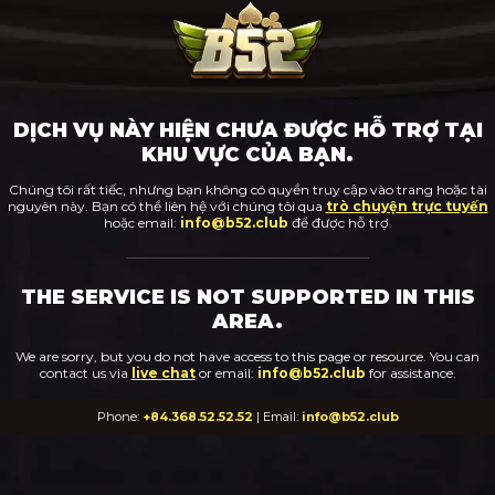
DỊCH VỤ NÀY HIỆN CHƯA ĐƯỢC HỖ TRỢ TẠI
KHU VỰC CỦA BẠN.
Chúng tôi rất tiếc, nhưng bạn không có quyền truy cập vào trang hoặc tài
nguyên này. Bạn có thể liên hệ với chúng tôi qua
trò chuyện trực tuyến
hoặc email:
info@b52.club
để được hỗ trợ.
THE SERVICE IS NOT SUPPORTED IN THIS
AREA.
We are sorry, but you do not have access to this page or resource. You can
contact us via
live chat
or email:
info@b52.club
for assistance.
Phone:
+84.368.52.52.52
| Email:
info@b52.club