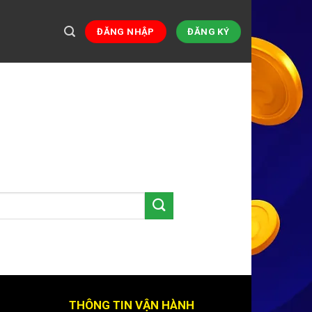
ĐĂNG NHẬP
ĐĂNG KÝ
THÔNG TIN VẬN HÀNH