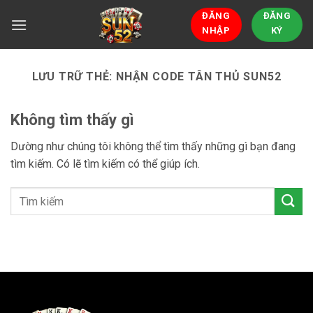
Bỏ
ĐĂNG
ĐĂNG
qua
NHẬP
KÝ
nội
dung
LƯU TRỮ THẺ:
NHẬN CODE TÂN THỦ SUN52
Không tìm thấy gì
Dường như chúng tôi không thể tìm thấy những gì bạn đang
tìm kiếm. Có lẽ tìm kiếm có thể giúp ích.