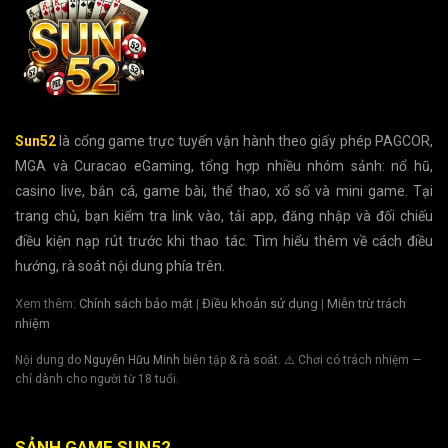
Sun52
là cổng game trực tuyến vận hành theo giấy phép PAGCOR,
MGA và Curacao eGaming, tổng hợp nhiều nhóm sảnh: nổ hũ,
casino live, bắn cá, game bài, thể thao, xổ số và mini game. Tại
trang chủ, bạn kiểm tra link vào, tải app, đăng nhập và đối chiếu
điều kiện nạp rút trước khi thao tác. Tìm hiểu thêm về cách điều
hướng, rà soát nội dung phía trên.
Xem thêm:
Chính sách bảo mật
|
Điều khoản sử dụng
|
Miễn trừ trách
nhiệm
Nội dung do
Nguyễn Hữu Minh
biên tập & rà soát. ⚠️ Chơi có trách nhiệm —
chỉ dành cho người từ 18 tuổi.
SẢNH GAME SUN52