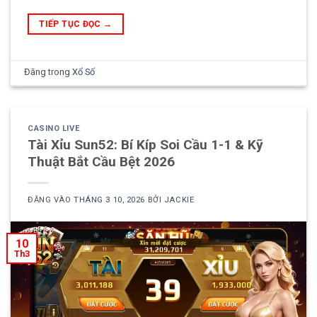
TIẾP TỤC ĐỌC
→
Đăng trong
Xổ Số
CASINO LIVE
Tài Xỉu Sun52: Bí Kíp Soi Cầu 1-1 & Kỹ
Thuật Bắt Cầu Bệt 2026
ĐĂNG VÀO
THÁNG 3 10, 2026
BỞI
JACKIE
10
Th3