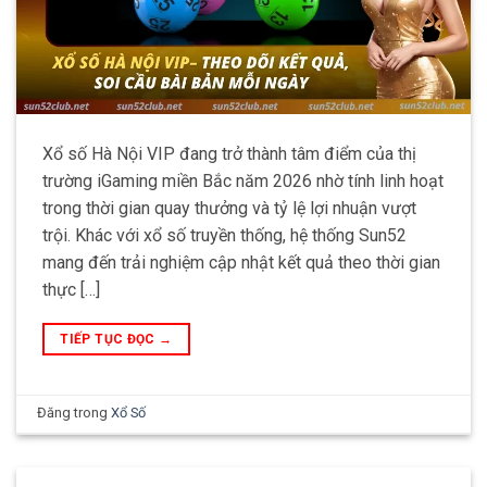
Xổ số Hà Nội VIP đang trở thành tâm điểm của thị
trường iGaming miền Bắc năm 2026 nhờ tính linh hoạt
trong thời gian quay thưởng và tỷ lệ lợi nhuận vượt
trội. Khác với xổ số truyền thống, hệ thống Sun52
mang đến trải nghiệm cập nhật kết quả theo thời gian
thực […]
TIẾP TỤC ĐỌC
→
Đăng trong
Xổ Số