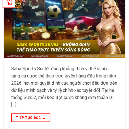
Th3
Saba Sports Sun52 đang khẳng định vị thế là nền
tảng cá cược thể thao trực tuyến hàng đầu trong năm
2026, nơi mọi quyết định của người chơi đều dựa trên
dữ liệu minh bạch và tỷ lệ chính xác tuyệt đối. Tại hệ
thống Sun52, mỗi kèo đặt cược không đơn thuần là
[…]
TIẾP TỤC ĐỌC
→