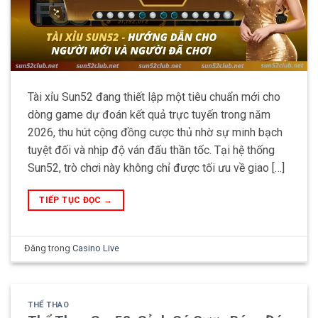
Tài xỉu Sun52 đang thiết lập một tiêu chuẩn mới cho
dòng game dự đoán kết quả trực tuyến trong năm
2026, thu hút cộng đồng cược thủ nhờ sự minh bạch
tuyệt đối và nhịp độ ván đấu thần tốc. Tại hệ thống
Sun52, trò chơi này không chỉ được tối ưu về giao […]
TIẾP TỤC ĐỌC
→
Đăng trong
Casino Live
THỂ THAO