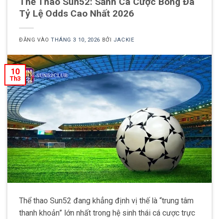
Thể Thao Sun52: Sảnh Cá Cược Bóng Đá
Tỷ Lệ Odds Cao Nhất 2026
ĐĂNG VÀO
THÁNG 3 10, 2026
BỞI
JACKIE
10
Th3
Thể thao Sun52 đang khẳng định vị thế là “trung tâm
thanh khoản” lớn nhất trong hệ sinh thái cá cược trực