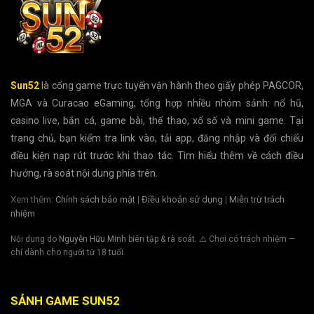
Sun52
là cổng game trực tuyến vận hành theo giấy phép PAGCOR,
MGA và Curacao eGaming, tổng hợp nhiều nhóm sảnh: nổ hũ,
casino live, bắn cá, game bài, thể thao, xổ số và mini game. Tại
trang chủ, bạn kiểm tra link vào, tải app, đăng nhập và đối chiếu
điều kiện nạp rút trước khi thao tác. Tìm hiểu thêm về cách điều
hướng, rà soát nội dung phía trên.
Xem thêm:
Chính sách bảo mật
|
Điều khoản sử dụng
|
Miễn trừ trách
nhiệm
Nội dung do
Nguyễn Hữu Minh
biên tập & rà soát. ⚠️ Chơi có trách nhiệm —
chỉ dành cho người từ 18 tuổi.
SẢNH GAME SUN52