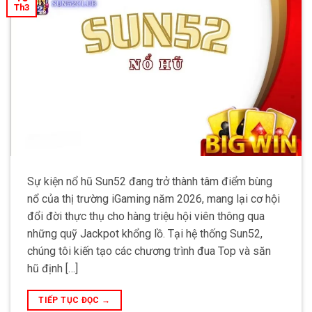
Th3
Sự kiện nổ hũ Sun52 đang trở thành tâm điểm bùng
nổ của thị trường iGaming năm 2026, mang lại cơ hội
đổi đời thực thụ cho hàng triệu hội viên thông qua
những quỹ Jackpot khổng lồ. Tại hệ thống Sun52,
chúng tôi kiến tạo các chương trình đua Top và săn
hũ định […]
TIẾP TỤC ĐỌC
→