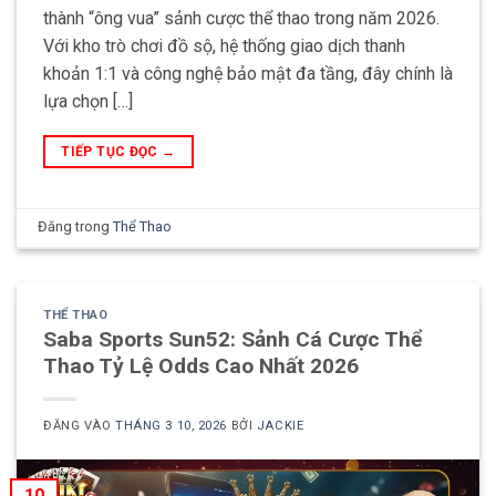
thành “ông vua” sảnh cược thể thao trong năm 2026.
Với kho trò chơi đồ sộ, hệ thống giao dịch thanh
khoản 1:1 và công nghệ bảo mật đa tầng, đây chính là
lựa chọn […]
TIẾP TỤC ĐỌC
→
Đăng trong
Thể Thao
THỂ THAO
Saba Sports Sun52: Sảnh Cá Cược Thể
Thao Tỷ Lệ Odds Cao Nhất 2026
ĐĂNG VÀO
THÁNG 3 10, 2026
BỞI
JACKIE
10