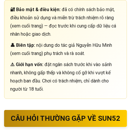
🔐 Bảo mật & điều kiện:
đã có chính sách bảo mật,
điều khoản sử dụng và miễn trừ trách nhiệm rõ ràng
(xem cuối trang) — đọc trước khi cung cấp dữ liệu cá
nhân hoặc giao dịch.
👤 Biên tập:
nội dung do tác giả Nguyễn Hữu Minh
(xem cuối trang) phụ trách và rà soát.
⚠️ Giới hạn vốn:
đặt ngân sách trước khi vào sảnh
nhanh, không gấp thếp và không cố gỡ khi vượt kế
hoạch ban đầu. Chơi có trách nhiệm, chỉ dành cho
người từ 18 tuổi.
CÂU HỎI THƯỜNG GẶP VỀ SUN52