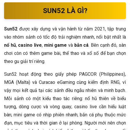
SUN52 LÀ GÌ?
Sun52
được xây dựng và vận hành từ năm 2021, tập trung
vào nhóm sảnh có tốc độ trải nghiệm nhanh, nổi bật nhất là
nổ hũ
,
casino live
,
mini game
và
bắn cá
. Bên cạnh đó, sân
chơi còn có thêm game bài, thể thao và xổ số để bạn chọn
theo gu giải trí riêng.
Sun52 hoạt động theo giấy phép PAGCOR (Philippines),
MGA (Malta) và Curacao eGaming cùng kiểm định RNG, vì
vậy mọi kết quả tại các sảnh đều ngẫu nhiên và minh bạch.
Mỗi sảnh có một kiểu thao tác riêng: nổ hũ thiên về biểu
tượng, dòng cược và vòng quay; casino live cần hiểu luật
bàn; mini game có nhịp phiên nhanh; bắn cá phụ thuộc mức
đạn, mục tiêu và thời gian ở lại phòng. Người mới nên chọn