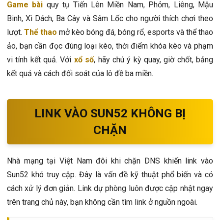
Game bài
quy tụ Tiến Lên Miền Nam, Phỏm, Liêng, Mậu
Binh, Xì Dách, Ba Cây và Sâm Lốc cho người thích chơi theo
lượt.
Thể thao
mở kèo bóng đá, bóng rổ, esports và thể thao
ảo, bạn cần đọc đúng loại kèo, thời điểm khóa kèo và phạm
vi tính kết quả. Với
xổ số
, hãy chú ý kỳ quay, giờ chốt, bảng
kết quả và cách đối soát của lô đề ba miền.
LINK VÀO SUN52 KHÔNG BỊ
CHẶN
Nhà mạng tại Việt Nam đôi khi chặn DNS khiến link vào
Sun52 khó truy cập. Đây là vấn đề kỹ thuật phổ biến và có
cách xử lý đơn giản. Link dự phòng luôn được cập nhật ngay
trên trang chủ này, bạn không cần tìm link ở nguồn ngoài.