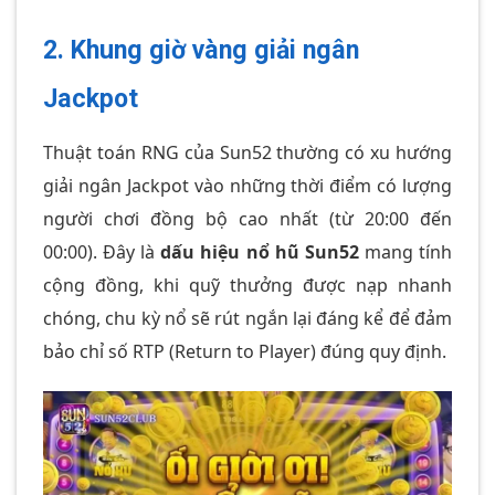
2. Khung giờ vàng giải ngân
Jackpot
Thuật toán RNG của Sun52 thường có xu hướng
giải ngân Jackpot vào những thời điểm có lượng
người chơi đồng bộ cao nhất (từ 20:00 đến
00:00). Đây là
dấu hiệu nổ hũ Sun52
mang tính
cộng đồng, khi quỹ thưởng được nạp nhanh
chóng, chu kỳ nổ sẽ rút ngắn lại đáng kể để đảm
bảo chỉ số RTP (Return to Player) đúng quy định.