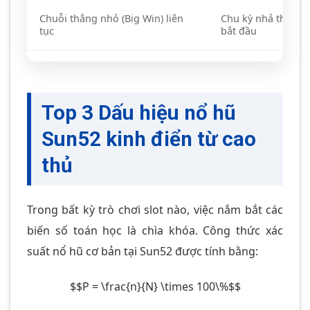
Chuỗi thắng nhỏ (Big Win) liên
Chu kỳ nhả thưởn
tục
bắt đầu
Top 3 Dấu hiệu nổ hũ
Sun52 kinh điển từ cao
thủ
Trong bất kỳ trò chơi slot nào, việc nắm bắt các
biến số toán học là chìa khóa. Công thức xác
suất nổ hũ cơ bản tại Sun52 được tính bằng:
$$P = \frac{n}{N} \times 100\%$$