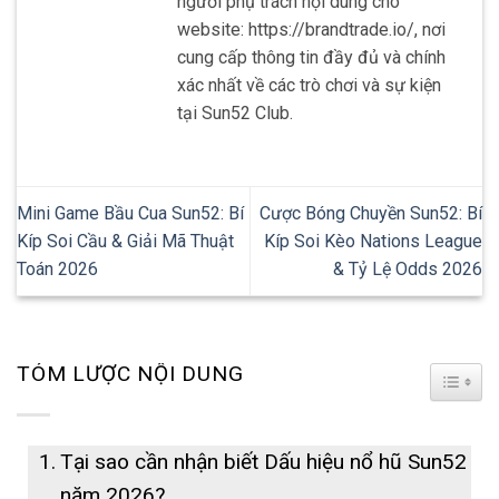
người phụ trách nội dung cho
website: https://brandtrade.io/, nơi
cung cấp thông tin đầy đủ và chính
xác nhất về các trò chơi và sự kiện
tại Sun52 Club.
Mini Game Bầu Cua Sun52: Bí
Cược Bóng Chuyền Sun52: Bí
Kíp Soi Cầu & Giải Mã Thuật
Kíp Soi Kèo Nations League
Toán 2026
& Tỷ Lệ Odds 2026
TÓM LƯỢC NỘI DUNG
TOGG
Tại sao cần nhận biết Dấu hiệu nổ hũ Sun52
năm 2026?