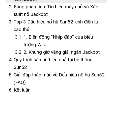
Bảng phân tích: Tín hiệu máy chủ và Xác
suất nổ Jackpot
Top 3 Dấu hiệu nổ hũ Sun52 kinh điển từ
cao thủ
1. Biến động “Nhịp đập” của biểu
tượng Wild
2. Khung giờ vàng giải ngân Jackpot
Quy trình săn hũ hiệu quả tại hệ thống
Sun52
Giải đáp thắc mắc về Dấu hiệu nổ hũ Sun52
(FAQ)
Kết luận