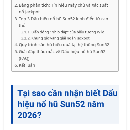
Bảng phân tích: Tín hiệu máy chủ và Xác suất
nổ Jackpot
Top 3 Dấu hiệu nổ hũ Sun52 kinh điển từ cao
thủ
1. Biến động “Nhịp đập” của biểu tượng Wild
2. Khung giờ vàng giải ngân Jackpot
Quy trình săn hũ hiệu quả tại hệ thống Sun52
Giải đáp thắc mắc về Dấu hiệu nổ hũ Sun52
(FAQ)
Kết luận
Tại sao cần nhận biết Dấu
hiệu nổ hũ Sun52 năm
2026?