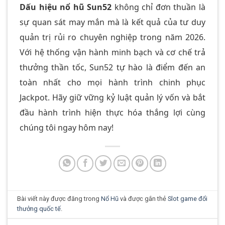
Dấu hiệu nổ hũ Sun52
không chỉ đơn thuần là
sự quan sát may mắn mà là kết quả của tư duy
quản trị rủi ro chuyên nghiệp trong năm 2026.
Với hệ thống vận hành minh bạch và cơ chế trả
thưởng thần tốc, Sun52 tự hào là điểm đến an
toàn nhất cho mọi hành trình chinh phục
Jackpot. Hãy giữ vững kỷ luật quản lý vốn và bắt
đầu hành trình hiện thực hóa thắng lợi cùng
chúng tôi ngay hôm nay!
Bài viết này được đăng trong
Nổ Hũ
và được gắn thẻ
Slot game đổi
thưởng quốc tế
.