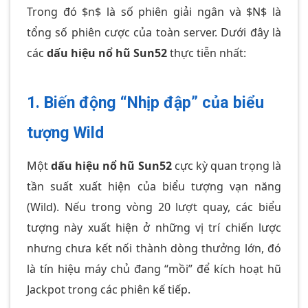
Trong đó $n$ là số phiên giải ngân và $N$ là
tổng số phiên cược của toàn server. Dưới đây là
các
dấu hiệu nổ hũ Sun52
thực tiễn nhất:
1. Biến động “Nhịp đập” của biểu
tượng Wild
Một
dấu hiệu nổ hũ Sun52
cực kỳ quan trọng là
tần suất xuất hiện của biểu tượng vạn năng
(Wild). Nếu trong vòng 20 lượt quay, các biểu
tượng này xuất hiện ở những vị trí chiến lược
nhưng chưa kết nối thành dòng thưởng lớn, đó
là tín hiệu máy chủ đang “mồi” để kích hoạt hũ
Jackpot trong các phiên kế tiếp.