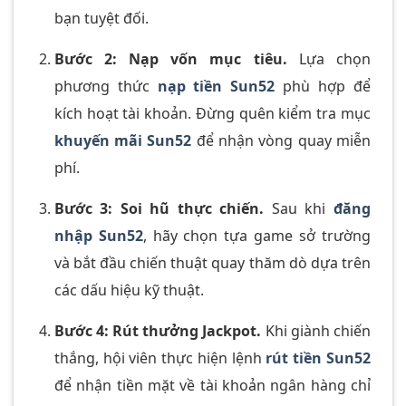
bạn tuyệt đối.
Bước 2: Nạp vốn mục tiêu.
Lựa chọn
phương thức
nạp tiền Sun52
phù hợp để
kích hoạt tài khoản. Đừng quên kiểm tra mục
khuyến mãi Sun52
để nhận vòng quay miễn
phí.
Bước 3: Soi hũ thực chiến.
Sau khi
đăng
nhập Sun52
, hãy chọn tựa game sở trường
và bắt đầu chiến thuật quay thăm dò dựa trên
các dấu hiệu kỹ thuật.
Bước 4: Rút thưởng Jackpot.
Khi giành chiến
thắng, hội viên thực hiện lệnh
rút tiền Sun52
để nhận tiền mặt về tài khoản ngân hàng chỉ